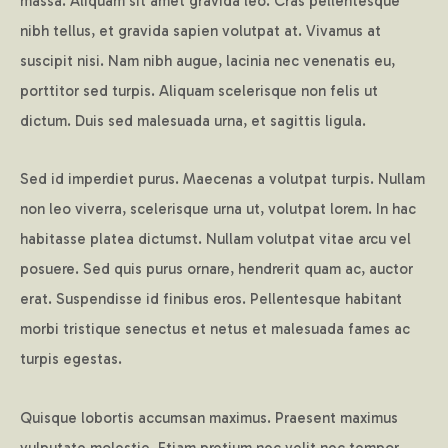
massa. Aliquam sit amet gravida leo. Cras pellentesque
nibh tellus, et gravida sapien volutpat at. Vivamus at
suscipit nisi. Nam nibh augue, lacinia nec venenatis eu,
porttitor sed turpis. Aliquam scelerisque non felis ut
dictum. Duis sed malesuada urna, et sagittis ligula.
Sed id imperdiet purus. Maecenas a volutpat turpis. Nullam
non leo viverra, scelerisque urna ut, volutpat lorem. In hac
habitasse platea dictumst. Nullam volutpat vitae arcu vel
posuere. Sed quis purus ornare, hendrerit quam ac, auctor
erat. Suspendisse id finibus eros. Pellentesque habitant
morbi tristique senectus et netus et malesuada fames ac
turpis egestas.
Quisque lobortis accumsan maximus. Praesent maximus
vulputate molestie. Etiam pretium nec velit nec tempor.