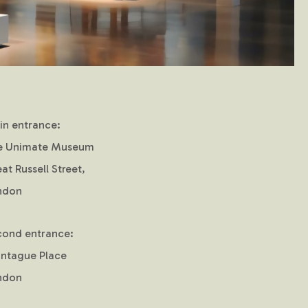
n entrance:
e Unimate Museum
at Russell Street,
ndon
cond entrance:
ntague Place
ndon