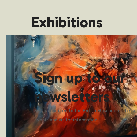
Exhibitions
Sign up to our
newsletters
Stay connected to the British Museum for the late
events and visitor information.