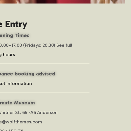
e Entry
ening Times
10.00–17.00 (Fridays: 20.30) See full
g hours
vance booking advised
ket information
imate Museum
hitner St, 65 -A6 Anderson
e@wolfthemes.com