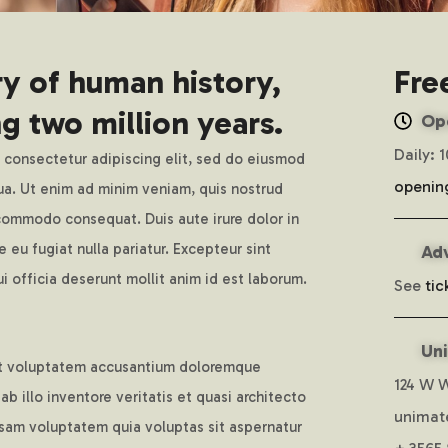
ry of human history,
Fre
ng two million years.
Op
Daily: 
 consectetur adipiscing elit, sed do eiusmod
openin
ua. Ut enim ad minim veniam, quis nostrud
a commodo consequat. Duis aute irure dolor in
e eu fugiat nulla pariatur. Excepteur sint
Ad
i officia deserunt mollit anim id est laborum.
See
tic
Un
 sit voluptatem accusantium doloremque
124 W W
 illo inventore veritatis et quasi architecto
unimat
sam voluptatem quia voluptas sit aspernatur